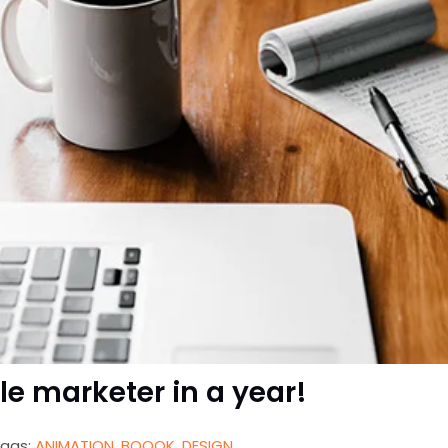
e marketer in a year!
ags:
ANIMATION
,
BOOOK
,
DESIGN