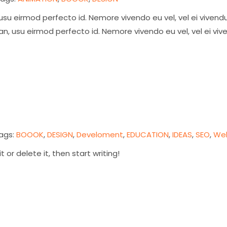
, usu eirmod perfecto id. Nemore vivendo eu vel, vel ei vive
 an, usu eirmod perfecto id. Nemore vivendo eu vel, vel ei v
ags:
BOOOK
,
DESIGN
,
Develoment
,
EDUCATION
,
IDEAS
,
SEO
,
We
 or delete it, then start writing!