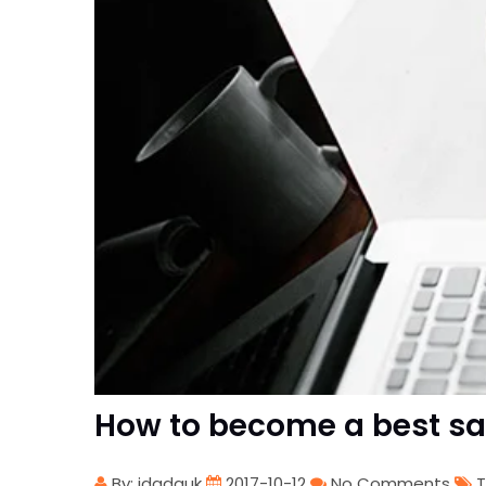
How to become a best sal
By: idgdauk
2017-10-12
No Comments
T