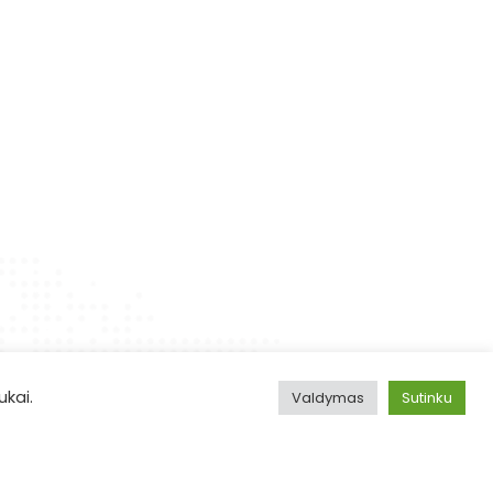
ukai.
Valdymas
Sutinku